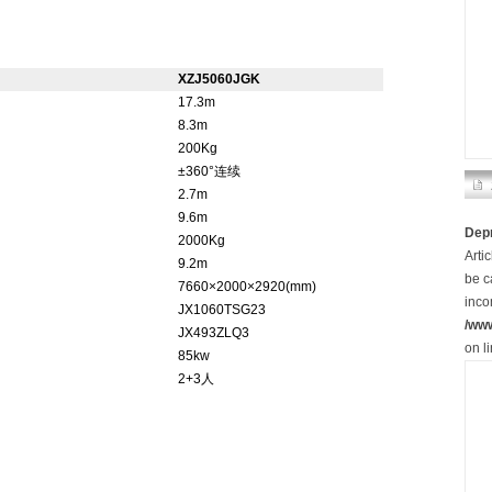
XZJ5060JGK
17.3m
8.3m
200Kg
±360°连续
2.7m
9.6m
Dep
2000Kg
Arti
9.2m
be c
7660×2000×2920(mm)
inco
JX1060TSG23
/ww
JX493ZLQ3
on l
85kw
2+3人