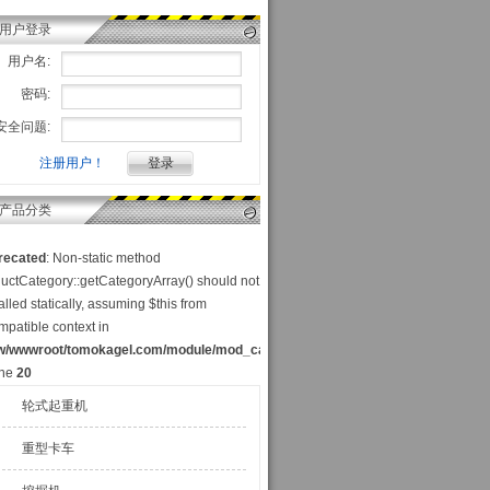
用户登录
用户名:
密码:
安全问题:
注册用户！
产品分类
recated
: Non-static method
uctCategory::getCategoryArray() should not
alled statically, assuming $this from
mpatible context in
w/wwwroot/tomokagel.com/module/mod_category_p.php
ine
20
轮式起重机
重型卡车